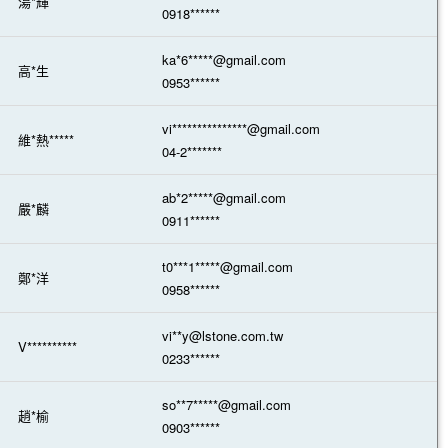
湯*輝
0918******
ka*6*****@gmail.com
高*生
0953******
vi***************@gmail.com
維*熱*****
04-2*******
ab*2*****@gmail.com
嚴*麟
0911******
t0***1*****@gmail.com
鄭*洋
0958******
vi**y@lstone.com.tw
V**********
0233******
so**7*****@gmail.com
趙*榆
0903******