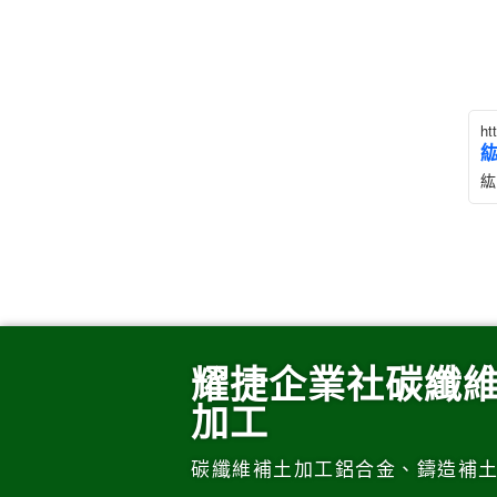
ht
紘
耀捷企業社碳纖
加工
碳纖維補土加工鋁合金、鑄造補