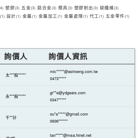
塑膠
五金
鋁合金
模具
塑膠射出
碳纖維
(4)
(3)
(3)
(3)
(3)
(3)
(3)
設計
金屬
金屬加工
金屬處理
代工
五金零件
(1)
(1)
(1)
(1)
(1)
(1)
(1)
詢價人
詢價人資訊
mic*****@astroeng.com.tw
太***股*****
0473*****
gr**e@ydgears.com
永***股*****
0347*****
ou*a*****@gmail.com
千**計
0936******
tan*****@msa.hinet.net