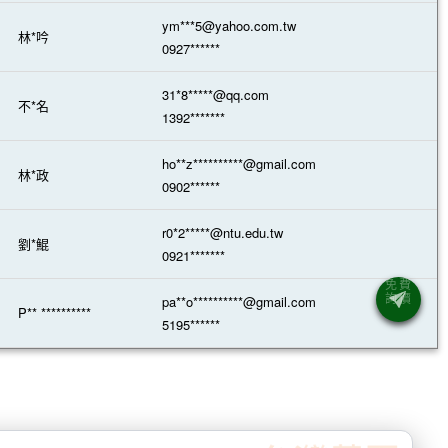
ym***5@yahoo.com.tw
林*吟
0927******
31*8*****@qq.com
不*名
1392*******
ho**z**********@gmail.com
林*政
0902******
r0*2*****@ntu.edu.tw
劉*鯤
0921*******
pa**o**********@gmail.com
P** **********
5195******