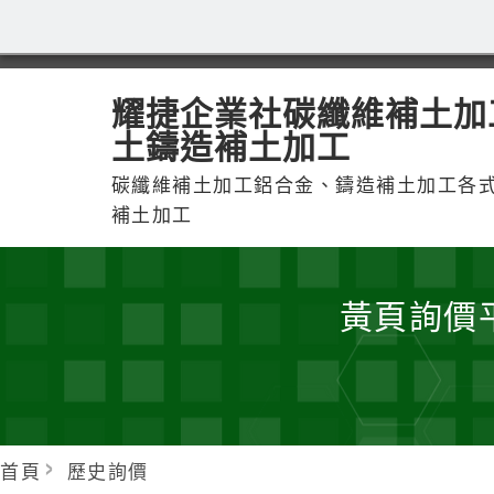
耀捷企業社碳纖維補土加
土鑄造補土加工
碳纖維補土加工鋁合金、鑄造補土加工各
補土加工
黃頁詢價
首頁
歷史詢價