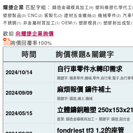
耀捷企業
匹配字組：
鑄造金礦模具加工
塑料橡膠化學代工
(9)
塑膠製品
CNC
客製化
建材五金螺絲
機械零件
汽車
(3)
(2)
(2)
(2)
(2)
不銹鋼
非金屬材質加工
OEM
塑膠模具
塑膠射出成型
(1)
(1)
(1)
(1)
(
歡迎
向耀捷企業詢價
詢價回覆率100%
時間
詢價標題&關鍵字
自行車零件水轉印需求
2024/10/14
關鍵字: 機車零件,機械,零件,自行車,電子,自行車
麻煩報價 鑄件補土
2024/09/09
關鍵字: 鑄造,補土,機械
立體鑄銅雕塑 250x153x21
2024/05/15
產業: 鑄造金礦模具加工。 關鍵字: 鑄造,鋁合金
fondriest tf3 1.2的座管