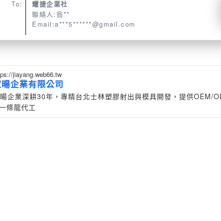
To:
耀捷企業社
聯絡人:翁**
Email:a***5******@gmail.com
tps://jiayang.web66.tw
家暘企業有限公司
暘企業深耕30年，專精台北士林塑膠射出與模具開發，提供OEM/O
一條龍代工