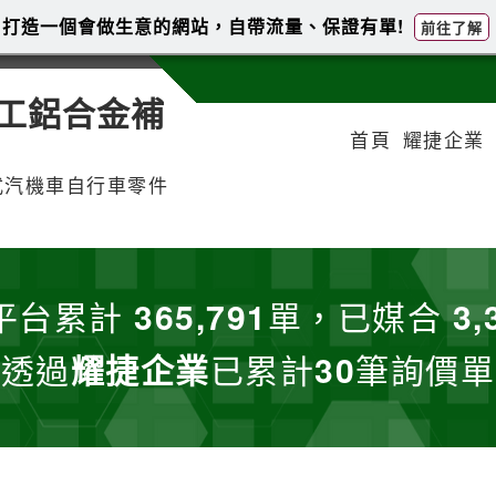
打造一個會做生意的網站，自帶流量、保證有單!
前往了解
工鋁合金補
首頁
耀捷企業
式汽機車自行車零件
平台累計
365,791
單，已媒合
3,
透過
耀捷企業
已累計
30
筆詢價單