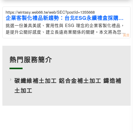
https://wintasy.web66.tw/web/SEC?postId=1355668
企業客製化禮品新趨勢：台北ESG永續禮盒採購指
南
挑選一份兼具美感、實用性與 ESG 理念的企業客製化禮品，
是提升公關好感度、建立長遠商業關係的關鍵。本文將為您深
入解析最新的企業贈
熱門服務簡介
碳纖維補土加工 鋁合金補土加工 鑄造補
土加工