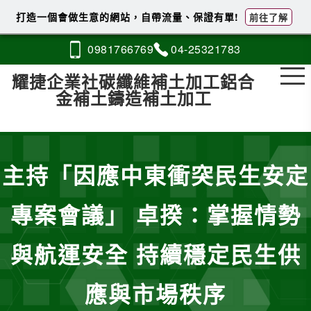
打造一個會做生意的網站，自帶流量、保證有單!
前往了解
0981
7
6
6
769
04-2
5
3
2
1783
耀捷企業社碳纖維補土加工鋁合
金補土鑄造補土加工
主持「因應中東衝突民生安定
專案會議」 卓揆：掌握情勢
與航運安全 持續穩定民生供
應與市場秩序