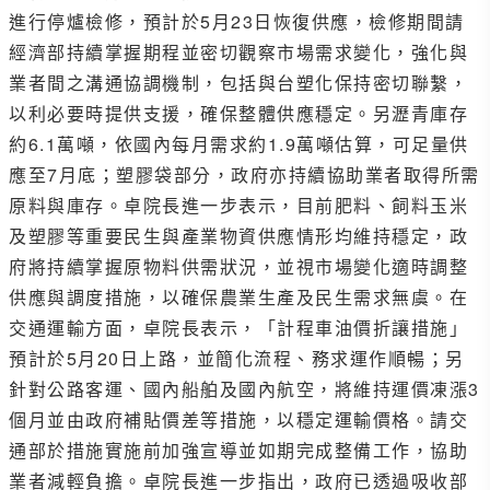
進行停爐檢修，預計於5月23日恢復供應，檢修期間請
經濟部持續掌握期程並密切觀察市場需求變化，強化與
業者間之溝通協調機制，包括與台塑化保持密切聯繫，
以利必要時提供支援，確保整體供應穩定。另瀝青庫存
約6.1萬噸，依國內每月需求約1.9萬噸估算，可足量供
應至7月底；塑膠袋部分，政府亦持續協助業者取得所需
原料與庫存。卓院長進一步表示，目前肥料、飼料玉米
及塑膠等重要民生與產業物資供應情形均維持穩定，政
府將持續掌握原物料供需狀況，並視市場變化適時調整
供應與調度措施，以確保農業生產及民生需求無虞。在
交通運輸方面，卓院長表示，「計程車油價折讓措施」
預計於5月20日上路，並簡化流程、務求運作順暢；另
針對公路客運、國內船舶及國內航空，將維持運價凍漲3
個月並由政府補貼價差等措施，以穩定運輸價格。請交
通部於措施實施前加強宣導並如期完成整備工作，協助
業者減輕負擔。卓院長進一步指出，政府已透過吸收部