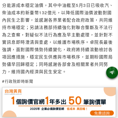
分能源成本穩定油價，其中中油截至5月3日已吸收汽、
柴油成本約新臺幣132億元，以降低國際油價波動對國
內民生之影響，並感謝各界業者配合政府政策，共同維
持市場穩定；另請法務部持續強化對聯合壟斷及不法行
為之查察，對疑似不法行為應及早主動處理，並針對不
實訊息即時澄清與查處，以維護市場秩序。卓院長最後
強調，面對國際情勢持續變化，政府將持續滾動檢討各
項因應措施，穩定民生供應與市場秩序，並期盼國際局
勢儘早回歸穩定；同時感謝各部會及相關業者共同努
力，維持國內經濟與民生安定。
#行政院即時新聞