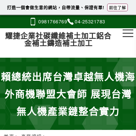
打造一個會做生意的網站，自帶流量、保證有單!
前往了解
0981
7
6
6
769
04-2
5
3
2
1783
耀捷企業社碳纖維補土加工鋁合
金補土鑄造補土加工
賴總統出席台灣卓越無人機海
外商機聯盟大會師 展現台灣
無人機產業鏈整合實力