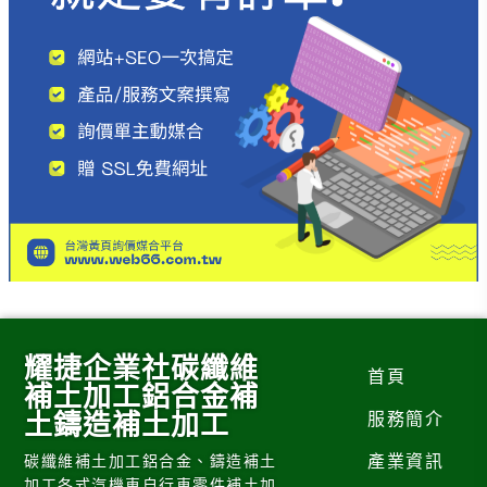
耀捷企業社碳纖維
首頁
補土加工鋁合金補
土鑄造補土加工
服務簡介
產業資訊
碳纖維補土加工鋁合金、鑄造補土
加工各式汽機車自行車零件補土加