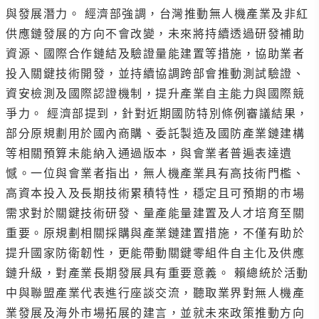
與發展潛力。 經濟部強調，台灣推動無人機產業及非紅
供應鏈發展的方向不會改變，未來將持續透過研發補助
資源、國際合作鏈結及驗證量能建置等措施，協助業者
投入關鍵技術開發，並持續協調跨部會推動測試驗證、
資安檢測及國際認證機制，提升產業自主能力與國際競
爭力。 經濟部提到，針對近期國防特別條例審議結果，
部分原規劃用於國內商購、委託製造及國防產業鏈建構
等相關預算未能納入通過版本，與會業者普遍表達遺
憾。一位與會業者指出，無人機產業具有高技術門檻、
高資本投入及長期技術累積特性，穩定且可預期的市場
需求對於關鍵技術研發、量產能量建置及人才培育至關
重要。原規劃相關採購與產業鏈建置措施，不僅有助於
提升國家防衛韌性，更能帶動關鍵零組件自主化及供應
鏈升級，對產業長期發展具有重要意義。 賴總統於活動
中與聯盟產業代表進行座談交流，聽取業界對無人機產
業發展及海外市場拓展的建言，並就未來政策推動方向