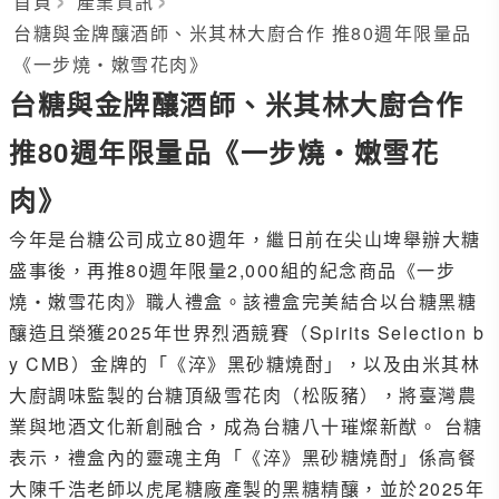
首頁
產業資訊
台糖與金牌釀酒師、米其林大廚合作 推80週年限量品
《一步燒・嫩雪花肉》
台糖與金牌釀酒師、米其林大廚合作
推80週年限量品《一步燒・嫩雪花
肉》
今年是台糖公司成立80週年，繼日前在尖山埤舉辦大糖
盛事後，再推80週年限量2,000組的紀念商品《一步
燒・嫩雪花肉》職人禮盒。該禮盒完美結合以台糖黑糖
釀造且榮獲2025年世界烈酒競賽（Spirits Selection b
y CMB）金牌的「《淬》黑砂糖燒酎」，以及由米其林
大廚調味監製的台糖頂級雪花肉（松阪豬），將臺灣農
業與地酒文化新創融合，成為台糖八十璀燦新猷。 台糖
表示，禮盒內的靈魂主角「《淬》黑砂糖燒酎」係高餐
大陳千浩老師以虎尾糖廠產製的黑糖精釀，並於2025年