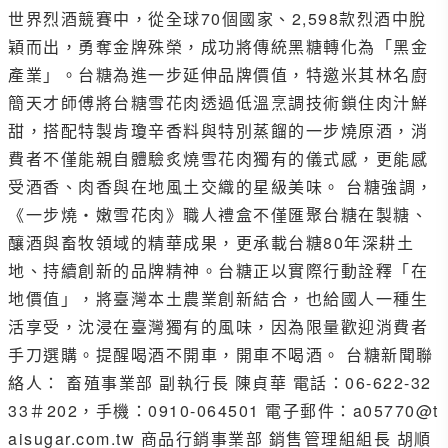
世界烈酒競賽中，從全球70個國家、2,598款烈酒中脫
穎而出，勇奪金牌殊榮，成功將傳統黑糖轉化為「黑金
產業」。台糖為進一步延伸品牌價值，特邀米其林名廚
簡天才師傅將台糖雪花肉透過低溫烹調技術鎖住肉汁鮮
甜，搭配特製肯瓊辛香料與特別蒸餾的一步燒原酒，消
費者不僅能親自體驗炙燒雪花肉獨有的儀式感，更能感
受酒香、肉香與在地風土交織的星級美味。 台糖強調，
《一步燒・嫩雪花肉》職人禮盒不僅匯聚台糖在製糖、
釀酒與畜牧領域的精華成果，更承載台糖80年深耕土
地、持續創新的品牌精神。台糖正以實際行動詮釋「在
地價值」，將臺灣本土農業創新結合，也給國人一種生
活享受，沈浸在臺灣獨有的風味，因為限量歡迎消費者
手刀選購。提醒喝酒不開車，開車不喝酒。 台糖新聞聯
絡人： 畜殖事業部 副執行長 陳貞華 電話：06-622-32
33＃202，手機：0910-064501 電子郵件：a05770@t
aisugar.com.tw 商品行銷事業部 銷售管理組組長 胡順