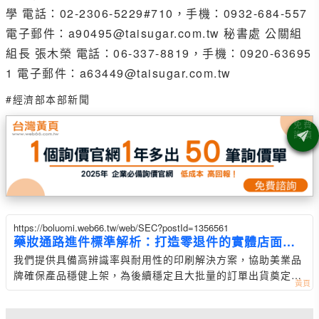
學 電話：02-2306-5229#710，手機：0932-684-557
電子郵件：a90495@taisugar.com.tw 秘書處 公關組
組長 張木榮 電話：06-337-8819，手機：0920-63695
1 電子郵件：a63449@taisugar.com.tw
#經濟部本部新聞
https://boluomi.web66.tw/web/SEC?postId=1356561
藥妝通路進件標準解析：打造零退件的實體店面上
架策略
我們提供具備高辨識率與耐用性的印刷解決方案，協助美業品
牌確保產品穩健上架，為後續穩定且大批量的訂單出貨奠定堅
實基礎。