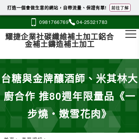
打造一個會做生意的網站，自帶流量、保證有單!
前往了解
0981
7
6
6
769
04-2
5
3
2
1783
耀捷企業社碳纖維補土加工鋁合
金補土鑄造補土加工
台糖與金牌釀酒師、米其林大
廚合作 推80週年限量品《一
步燒・嫩雪花肉》