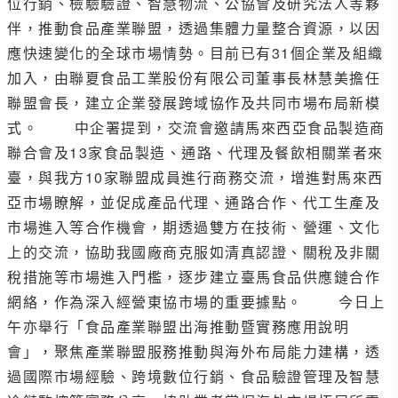
位行銷、檢驗驗證、智慧物流、公協會及研究法人等夥
伴，推動食品產業聯盟，透過集體力量整合資源，以因
應快速變化的全球市場情勢。目前已有31個企業及組織
加入，由聯夏食品工業股份有限公司董事長林慧美擔任
聯盟會長，建立企業發展跨域協作及共同市場布局新模
式。 中企署提到，交流會邀請馬來西亞食品製造商
聯合會及13家食品製造、通路、代理及餐飲相關業者來
臺，與我方10家聯盟成員進行商務交流，增進對馬來西
亞市場瞭解，並促成產品代理、通路合作、代工生產及
市場進入等合作機會，期透過雙方在技術、營運、文化
上的交流，協助我國廠商克服如清真認證、關稅及非關
稅措施等市場進入門檻，逐步建立臺馬食品供應鏈合作
網絡，作為深入經營東協市場的重要據點。 今日上
午亦舉行「食品產業聯盟出海推動暨實務應用說明
會」，聚焦產業聯盟服務推動與海外布局能力建構，透
過國際市場經驗、跨境數位行銷、食品驗證管理及智慧