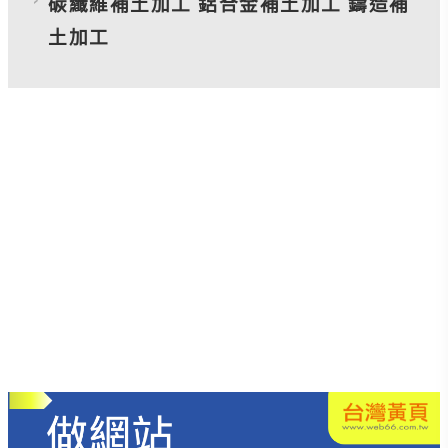
碳纖維補土加工 鋁合金補土加工 鑄造補
土加工