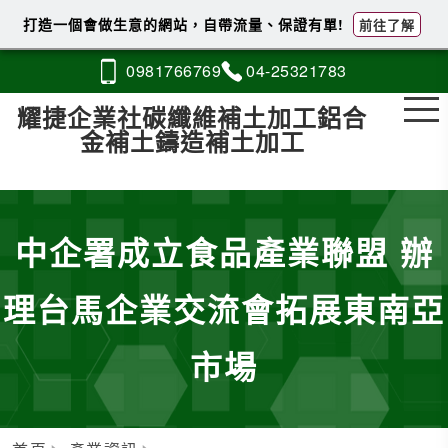
打造一個會做生意的網站，自帶流量、保證有單!
前往了解
0981
7
6
6
769
04-2
5
3
2
1783
耀捷企業社碳纖維補土加工鋁合
金補土鑄造補土加工
中企署成立食品產業聯盟 辦
理台馬企業交流會拓展東南亞
市場