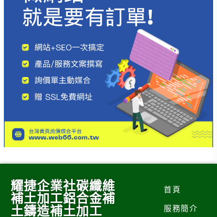
耀捷企業社碳纖維
首頁
補土加工鋁合金補
土鑄造補土加工
服務簡介