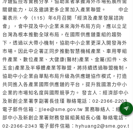
冷鏈監控等實務分享，協助業者掌握海外市場拓展所需
關鍵能力，以及邀請更多企業加入產業聯盟。 中企
署表示，今（115）年6月召開「經濟及產業發展諮詢
會」，會中提及中小企業未來海外布局方向，應以立足
台灣為根本推動全球布局，在國際供應鏈重組的趨勢
下，透過以大帶小機制，協助中小企業更深入開發海外
市場。因此中企署正同步推動智慧機械產業、車用零組
件產業、數位產業、大健康(醫材)產業、金屬(扣件、水
五金)產業及半導體產業等聯盟，將持續透過聯盟機制，
協助中小企業由單點布局升級為供應鏈協作模式，打造
共同進入各產業國際供應鏈的平台，提升我國潛力中小
企業的市場知名度與國際競爭力。 發言人：經濟部中小
及新創企業署李副署長佳瑾 聯絡電話：02-2366-2203
電子郵件信箱：jjlee@sme.gov.tw 業務聯絡人：經濟
部中小及新創企業署財務發展組黃組長心儀 聯絡電話：
02-2366-2343 電子郵件信箱：hyhuang2@sme.gov.t