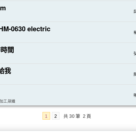
mm
HM-0630 electric
裕
作時間
弘
給我
明
件加工,碳纖
1
2
共
30
筆
2
頁