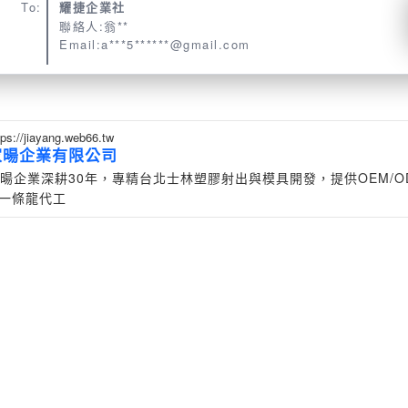
To:
耀捷企業社
聯絡人:翁**
Email:a***5******@gmail.com
tps://jiayang.web66.tw
家暘企業有限公司
暘企業深耕30年，專精台北士林塑膠射出與模具開發，提供OEM/O
一條龍代工