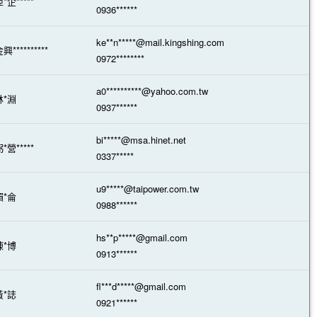
*企*****
0936******
ke**n*****@mail.kingshing.com
興**********
0972********
a0**********@yahoo.com.tw
林*淵
0937******
bi*****@msa.hinet.net
*營*****
0337*****
u9*****@taipower.com.tw
賴*侖
0988******
hs**p*****@gmail.com
陳*博
0913******
fl***d*****@gmail.com
黃*誌
0921******