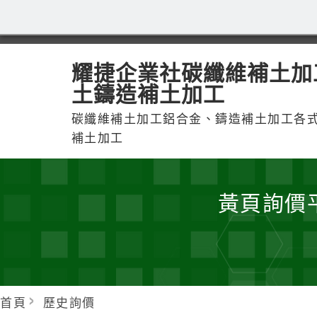
耀捷企業社碳纖維補土加
土鑄造補土加工
碳纖維補土加工鋁合金、鑄造補土加工各
補土加工
黃頁詢價
首頁
歷史詢價