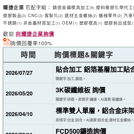
耀捷企業
匹配字組：
鑄造金礦模具加工
塑料橡膠化學代工
(9)
塑膠製品
CNC
客製化
建材五金螺絲
機械零件
汽車
(3)
(2)
(2)
(2)
(2)
不銹鋼
非金屬材質加工
OEM
塑膠模具
塑膠射出成型
(1)
(1)
(1)
(1)
(
歡迎
向耀捷企業詢價
詢價回覆率100%
時間
詢價標題&關鍵字
貼合加工 鋁箔基層加工貼
2026/07/27
關鍵字:加工,鑄造。
3K碳纖維板 詢價
2026/05/20
關鍵字:研磨。商情字:纖維。AI演算:碳纖維。
標準雙人單層，鋁合金床架
2026/04/10
商情字:合金,鋁合。AI演算:鋁合金,建材五金螺絲
FCD500鑄造詢價