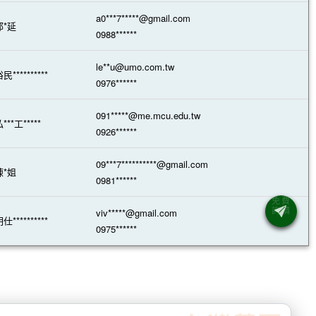
a0***7*****@gmail.com
邱*延
0988******
le**u@umo.com.tw
民**********
0976******
091*****@me.mcu.edu.tw
***工*****
0926******
09***7**********@gmail.com
陳*姐
0981******
viv*****@gmail.com
仕**********
0975******