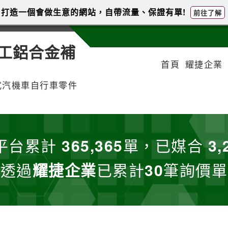
打造一個會做生意的網站，自帶流量、保證有單!
前往了解
工鋁合金補
首頁
耀捷企業
式汽機車自行車零件
平台累計
365,365
單，已媒合
3,
透過
耀捷企業
已累計
30
筆詢價單