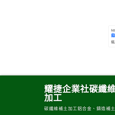
ht
紘
耀捷企業社碳纖
加工
碳纖維補土加工鋁合金、鑄造補