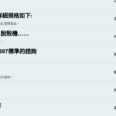
亞
詳細規格如下:
金
射出,塑膠製品。
、脫殼機……
工。
397標準的諮詢
弼
,電子器材。
栓